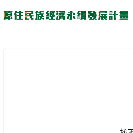
跳
到
主
要
內
:::
容
區
塊
找